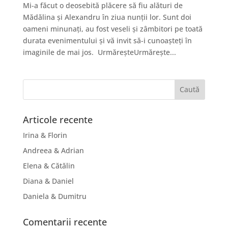
Mi-a făcut o deosebită plăcere să fiu alături de
Mădălina și Alexandru în ziua nunții lor. Sunt doi
oameni minunați, au fost veseli și zâmbitori pe toată
durata evenimentului și vă invit să-i cunoașteți în
imaginile de mai jos. UrmăreșteUrmărește...
Articole recente
Irina & Florin
Andreea & Adrian
Elena & Cătălin
Diana & Daniel
Daniela & Dumitru
Comentarii recente