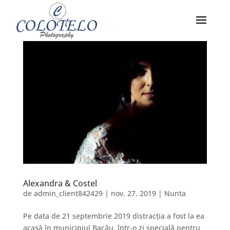
Alexandra & Costel
de
admin_client842429
|
nov. 27, 2019
|
Nunta
Pe data de 21 septembrie 2019 distracția a fost la ea
acasă în municipiul Bacău, într-o zi specială pentru