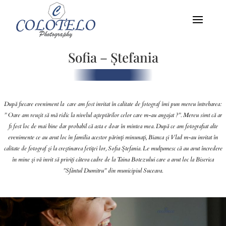
Sofia – Ștefania
După fiecare eveniment la care am fost invitat în calitate de fotograf îmi pun mereu întrebarea:
” Oare am reușit să mă ridic la nivelul așteptărilor celor care m-au angajat ?”. Mereu simt că ar
fi fost loc de mai bine dar probabil că asta e doar în mintea mea. După ce am fotografiat alte
evenimente ce au avut loc în familia acestor părinți minunați, Bianca și Vlad m-au invitat în
calitate de fotograf și la creștinarea fetiței lor, Sofia Ștefania. Le mulțumesc că au avut încredere
în mine și vă invit să priviți câteva cadre de la Taina Botezului care a avut loc la Biserica
”Sfântul Dumitru” din municipiul Suceava.